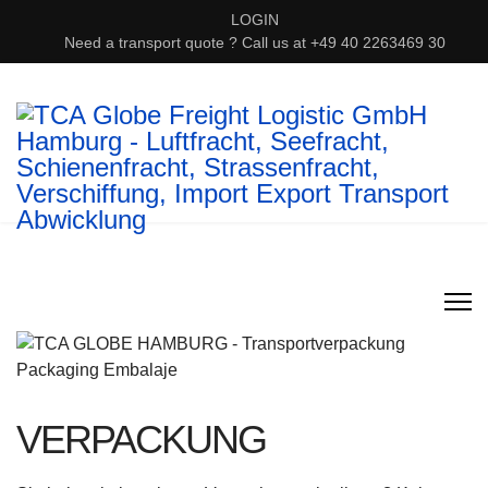
LOGIN
Need a transport quote ? Call us at +49 40 2263469 30
VERPACKUNG