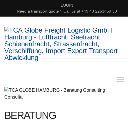
LOGIN
Need a transport quote ? Call us at +49 40 2263469 30
BERATUNG